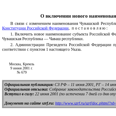
О включении нового наименовани
В связи с изменением наименования Чувашской Респуб
Конституции Российской Федерации
,
постановляю:
1. Включить новое наименование субъекта Российской 
Чувашская Республика — Чаваш республики.
2. Администрации Президента Российской Федерации пр
соответствии с пунктом 1 настоящего Указа.
Москва, Кремль
9 июня 2001 г.
№ 679
Официальная публикация:
СЗ РФ – 11 июня 2001, РГ – 14 июн
Официальная отсылка:
Собрание законодательства Российско
Вступил в силу:
22 июня 2001 (по истечении 7 дней со дня опу
Документ на сайте szrf.ru:
http://www.szrf.ru/szrf/doc.phtm